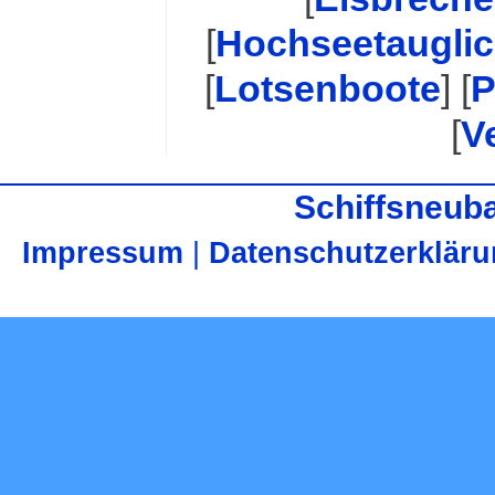
[
Hochseetauglic
[
Lotsenboote
] [
P
[
V
Schiffsneuba
Impressum
|
Datenschutzerklär